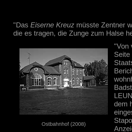
"Das
Eiserne Kreuz
müsste Zentner w
die es tragen, die Zunge zum Halse 
"Von 
Seite
Staat
Beric
wohnh
Badst
LEUNA
dem h
einges
Stapo
Ostbahnhof (2008)
Anzei