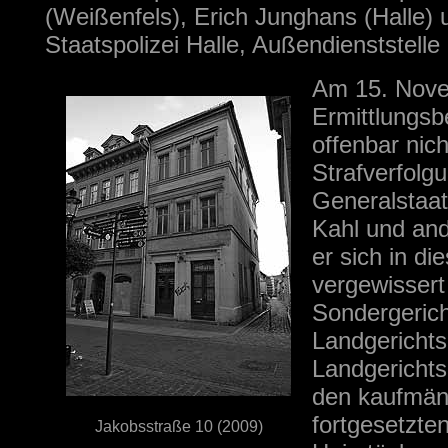
(Weißenfels), Erich Junghans (Halle)
Staatspolizei Halle, Außendienststelle
Am 15. Novem
Ermittlungsb
offenbar nic
Strafverfolg
Generalstaat
Kahl und and
er sich in d
vergewissert
Sondergerich
Landgerichtsd
Landgerichts
den kaufmän
fortgesetzte
Jakobsstraße 10 (2009)