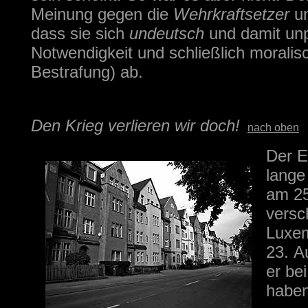
Meinung gegen die
Wehrkraftsetzer
u
dass sie sich
undeutsch
und damit unpa
Notwendigkeit und schließlich moralisc
Bestrafung) ab.
Den Krieg verlieren wir doch!
nach oben
Der E
lange
am 25
versc
Luxem
23. A
er be
haben